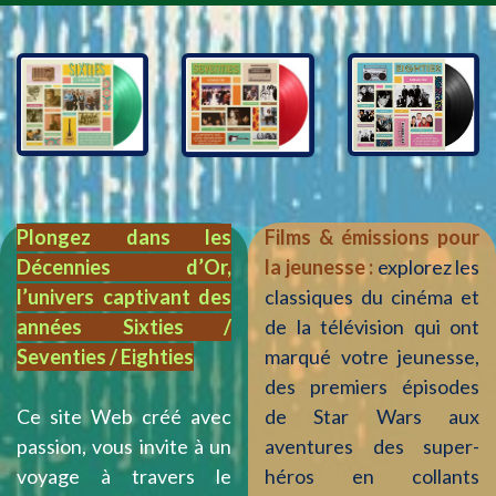
Plongez dans les
Films & émissions pour
Décennies d’Or,
la jeunesse :
explorez les
l’univers captivant des
classiques du cinéma et
années Sixties /
de la télévision qui ont
Seventies / Eighties
marqué votre jeunesse,
des premiers épisodes
Ce site Web créé avec
de Star Wars aux
passion, vous invite à un
aventures des super-
voyage à travers le
héros en collants